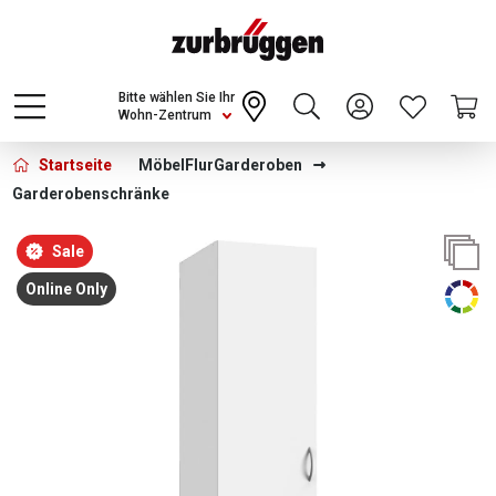
Choose a different country or region to see
content for your location and shop online
CONTINUE
Bitte wählen Sie Ihr
Wohn-Zentrum
Startseite
Möbel
Flur
Garderoben
Garderobenschränke
Bildergalerie überspringen
Sale
Online Only