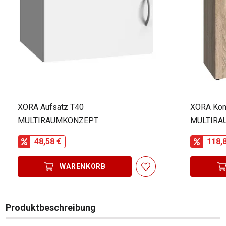
XORA Aufsatz T40
XORA Ko
MULTIRAUMKONZEPT
MULTIRA
48,58 €
118,
WARENKORB
Produktbeschreibung