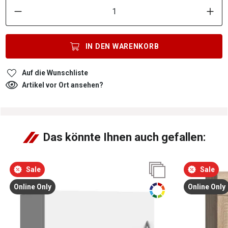
P
IN DEN
WARENKORB
Auf die Wunschliste
Artikel vor Ort ansehen?
Das könnte Ihnen auch gefallen:
Sale
Sale
Online Only
Online Only