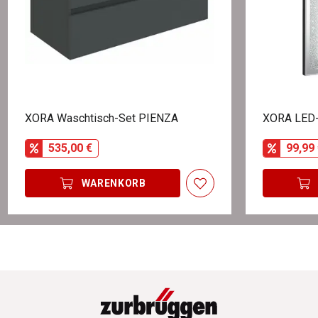
XORA Waschtisch-Set PIENZA
XORA LED-
535,00 €
99,99 
WARENKORB