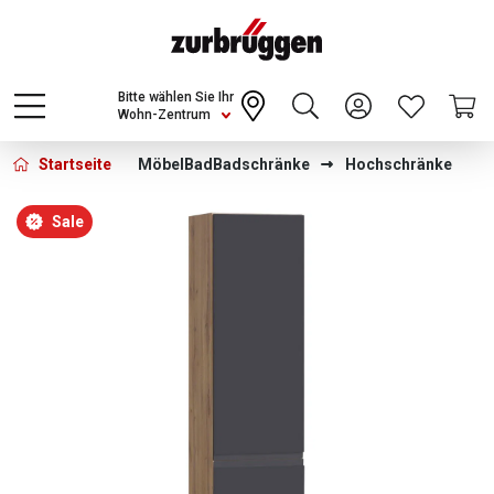
Choose a different country or region to see
content for your location and shop online
CONTINUE
Bitte wählen Sie Ihr
Wohn-Zentrum
Startseite
Möbel
Bad
Badschränke
Hochschränke
Bildergalerie überspringen
Sale