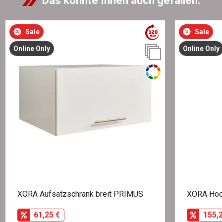
Das könnte Ihnen auch gefallen:
Sale
Sale
Online Only
Online Only
XORA Aufsatzschrank breit PRIMUS
XORA Hoc
61,25 €
155,