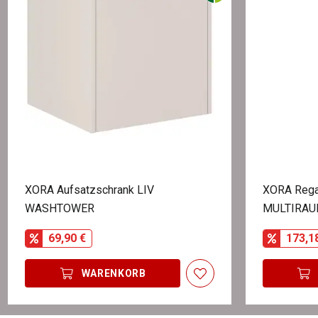
XORA Aufsatzschrank LIV
XORA Rega
WASHTOWER
MULTIRA
69,90 €
173,1
WARENKORB