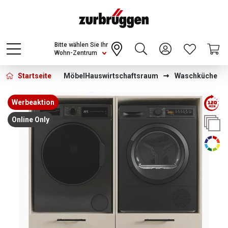
Choose a different country or region to see
content for your location and shop online
CONTINUE
Bitte wählen Sie Ihr
Wohn-Zentrum
Startseite
Möbel
Hauswirtschaftsraum
Waschküche
Bildergalerie überspringen
Werbeaktion
Online Only