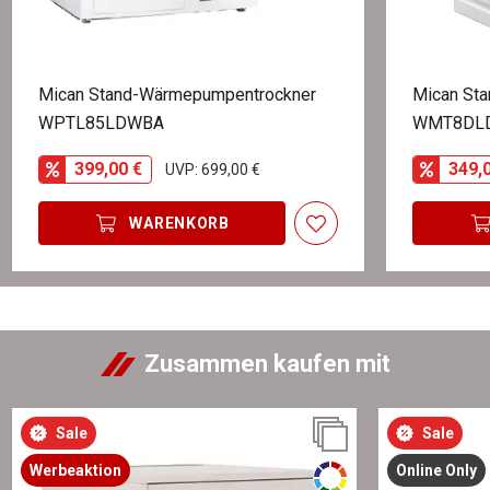
Mican Stand-Wärmepumpentrockner
Mican St
WPTL85LDWBA
WMT8DL
399,00 €
349,
UVP: 699,00 €
WARENKORB
Zusammen kaufen mit
Sale
Sale
Werbeaktion
Online Only