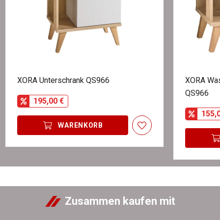
XORA Unterschrank QS966
XORA Was
QS966
195,00 €
155,
WARENKORB
Zusammen kaufen mit