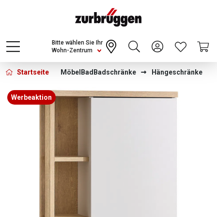
Choose a different country or region to see
content for your location and shop online
CONTINUE
Bitte wählen Sie Ihr
Wohn-Zentrum
Startseite
Möbel
Bad
Badschränke
Hängeschränke
Bildergalerie überspringen
Werbeaktion