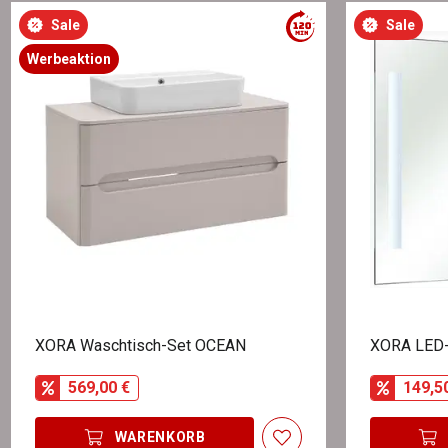
Sale
Sale
Werbeaktion
XORA Waschtisch-Set OCEAN
XORA LED-
569,00 €
149,5
WARENKORB