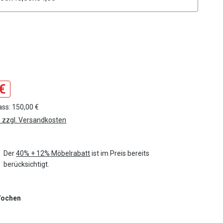
ählen
tor Farbe
€
ass: 150,00 €
. zzgl. Versandkosten
Der
40% + 12% Möbelrabatt
ist im Preis bereits
berücksichtigt.
 Wochen