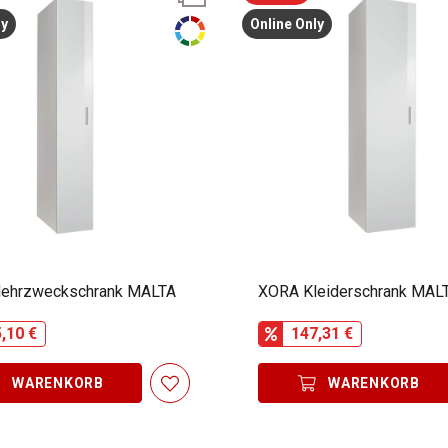
ly
Online Only
ehrzweckschrank MALTA
XORA Kleiderschrank MAL
,10 €
147,31 €
WARENKORB
WARENKORB