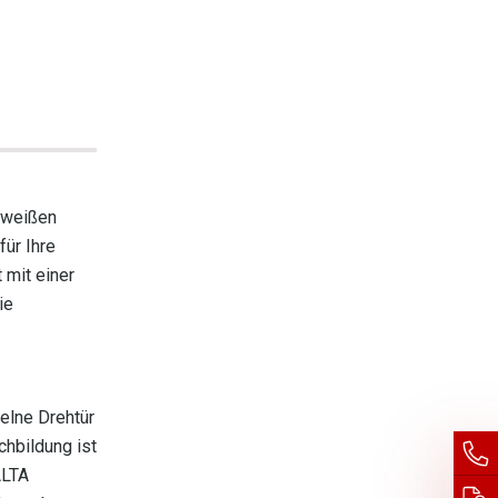
 weißen
für Ihre
 mit einer
ie
elne Drehtür
chbildung ist
ALTA