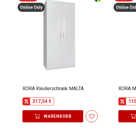
Online Only
Online On
XORA Kleiderschrank MALTA
XORA M
217,54 €
115
WARENKORB