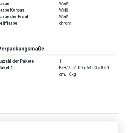
Farbe
Weiß
Farbe Korpus
Weiß
Farbe der Front
Weiß
rifffarbe
chrom
Verpackungsmaße
Anzahl der Pakete
1
Paket 1
B/H/T: 51.00 x 54.00 x 8.50
cm, 16kg