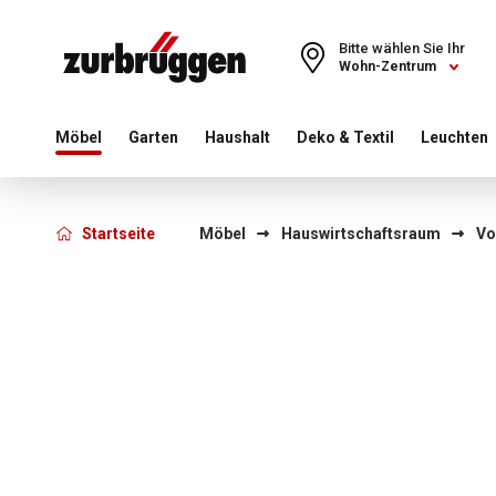
Choose a different country or region to see content for your 
Bitte wählen Sie Ihr
Wohn-Zentrum
Möbel
Garten
Haushalt
Deko & Textil
Leuchten
Startseite
Möbel
Hauswirtschaftsraum
Vo