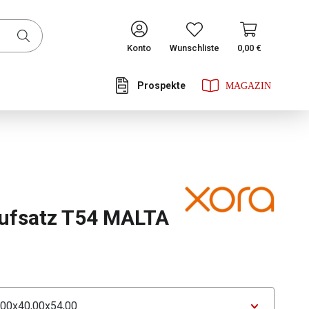
CONTINUE
Konto
Wunschliste
0,00 €
Prospekte
he Bewertung von 0 von 5 Sternen
ufsatz T54 MALTA
ählen
tor Maße