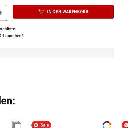
Produkt Anzahl: Gib den gewünschten Wert ein oder benutze die S
IN DEN
WARENKORB
schliste
 Ort ansehen?
len:
Sale