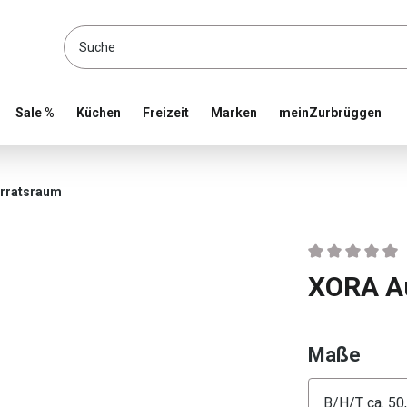
location and shop online
Sale %
Küchen
Freizeit
Marken
meinZurbrüggen
rratsraum
Durchschnittlic
XORA A
ausw
Maße
Konfigura