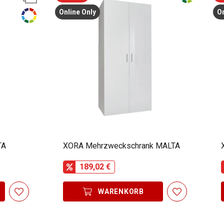
Online Only
On
TA
XORA Mehrzweckschrank MALTA
189,02 €
WARENKORB