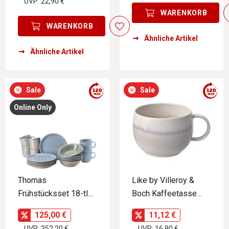
UVP: 22,90 €
WARENKORB
WARENKORB
Ähnliche Artikel
Ähnliche Artikel
Sale
Sale
Online Only
Thomas
Like by Villeroy &
Frühstücksset 18-tlg.
Boch Kaffeetasse
TREND COLOUR
PERLEMOR SAND
125,00 €
11,12 €
UVP: 352,20 €
UVP: 16,90 €