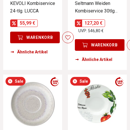
KEVOLI Kombiservice
Seltmann Weiden
24-tlg. LUCCA
Kombiservice 30tlg
TRIO HIGHLINE
55,99 €
127,20 €
UVP: 546,80 €
WARENKORB
WARENKORB
Ähnliche Artikel
Ähnliche Artikel
Sale
Sale