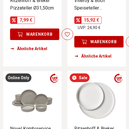
Ritzenhoff & Breker
Villeroy & Boch
Pizzateller Ø31,50cm
Speiseteller
PERLEMOR SAND
7,99 €
15,92 €
UVP: 24,90 €
WARENKORB
WARENKORB
Ähnliche Artikel
Ähnliche Artikel
Online Only
Sale
Novel Kombiservice
Ritzenhoff & Breker