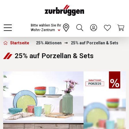
Choose a different country or region to see
content for your location and shop online
CONTINUE
Bitte wählen Sie Ihr
Wohn-Zentrum
Zurbrüggen - 25% auf Porzellan &amp; S
Startseite
25% Aktionen
25% auf Porzellan & Sets
25% auf Porzellan & Sets