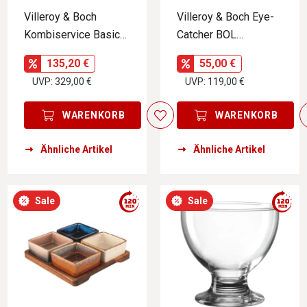
Villeroy & Boch
Villeroy & Boch Eye-
Kombiservice Basic
Catcher BOL
White 30-tlg.
49x27cm NEW WAVE
135,20 €
55,00 €
UVP: 329,00 €
UVP: 119,00 €
WARENKORB
WARENKORB
Ähnliche Artikel
Ähnliche Artikel
Sale
Sale