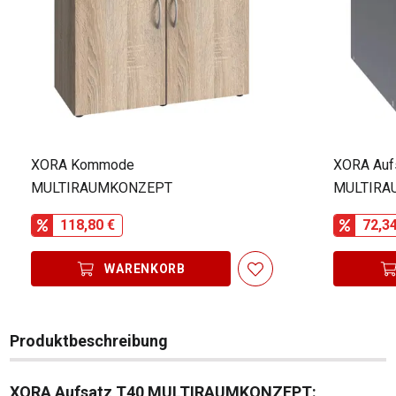
XORA Kommode
XORA Auf
MULTIRAUMKONZEPT
MULTIRA
118,80 €
72,3
WARENKORB
Produktbeschreibung
XORA Aufsatz T40 MULTIRAUMKONZEPT: