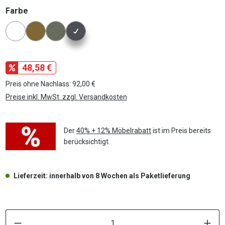
auswählen
Farbe
Konfigurator Farbe
48,58 €
Preis ohne Nachlass: 92,00 €
Preise inkl. MwSt. zzgl. Versandkosten
Der
40% + 12% Möbelrabatt
ist im Preis bereits
berücksichtigt.
Lieferzeit: innerhalb von 8 Wochen als Paketlieferung
P