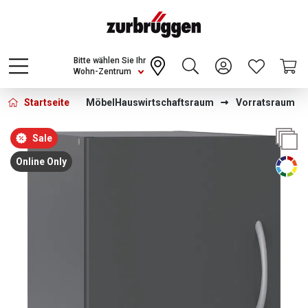
Choose a different country or region to see
content for your location and shop online
CONTINUE
Bitte wählen Sie Ihr
Wohn-Zentrum
Startseite
Möbel
Hauswirtschaftsraum
Vorratsraum
Bildergalerie überspringen
Sale
Online Only