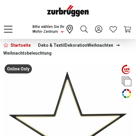
Choose a different country or region to see
content for your location and shop online
CONTINUE
Bitte wählen Sie Ihr
Wohn-Zentrum
Startseite
Deko & Textil
Dekoration
Weihnachten
Weihnachtsbeleuchtung
Bildergalerie überspringen
Online Only