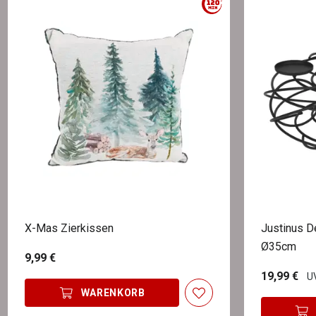
X-Mas Zierkissen
Justinus 
Ø35cm
9,99 €
19,99 €
UV
WARENKORB