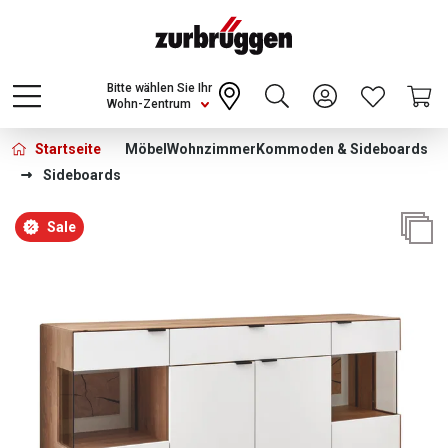
Choose a different country or region to see
content for your location and shop online
CONTINUE
Bitte wählen Sie Ihr
Wohn-Zentrum
Startseite
Möbel
Wohnzimmer
Kommoden & Sideboards
Sideboards
Bildergalerie überspringen
Sale