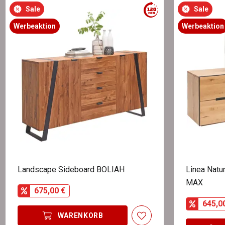
Sale
Sale
Werbeaktion
Werbeaktion
Landscape Sideboard BOLIAH
Linea Natu
MAX
675,00 €
645,0
WARENKORB