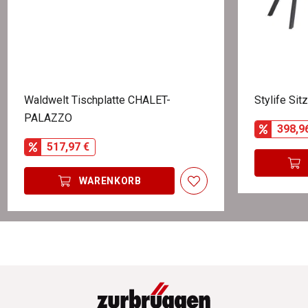
Waldwelt Tischplatte CHALET-
Stylife Si
PALAZZO
398,9
517,97 €
WARENKORB