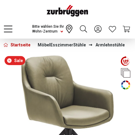
Choose a different country or region to see
content for your location and shop online
CONTINUE
Bitte wählen Sie Ihr
Wohn-Zentrum
Startseite
Möbel
Esszimmer
Stühle
Armlehnstühle
Bildergalerie überspringen
Sale