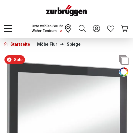
Choose a different country or region to see
content for your location and shop online
CONTINUE
Bitte wählen Sie Ihr
Wohn-Zentrum
Startseite
Möbel
Flur
Spiegel
Bildergalerie überspringen
Sale