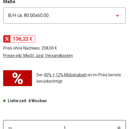
auswählen
Maße
Konfigurator Maße
136,22 €
Preis ohne Nachlass: 258,00 €
Preise inkl. MwSt. zzgl. Versandkosten
Der
40% + 12% Möbelrabatt
ist im Preis bereits
berücksichtigt.
Lieferzeit: 4 Wochen
P