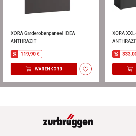
XORA Garderobenpaneel IDEA
XORA XXL-
ANTHRAZIT
ANTHRAZI
119,90 €
333,0
WARENKORB