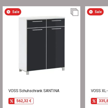
Sale
Sale
VOSS Schuhschrank SANTINA
VOSS XL-
562,32 €
335,