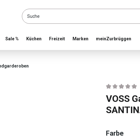
location and shop online
Sale %
Küchen
Freizeit
Marken
meinZurbrüggen
ndgarderoben
Durchschnittlic
VOSS G
SANTI
ausw
Farbe