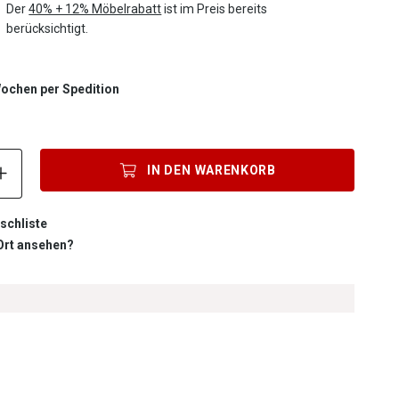
Der
40% + 12% Möbelrabatt
ist im Preis bereits
berücksichtigt.
 Wochen per Spedition
Produkt Anzahl: Gib den gewünschten Wert ein oder benutze die S
IN DEN
WARENKORB
schliste
 Ort ansehen?