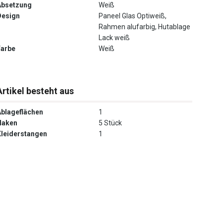
Absetzung
Weiß
Design
Paneel Glas Optiweiß,
Rahmen alufarbig, Hutablage
Lack weiß
Farbe
Weiß
Artikel besteht aus
Ablageflächen
1
Haken
5 Stück
Kleiderstangen
1