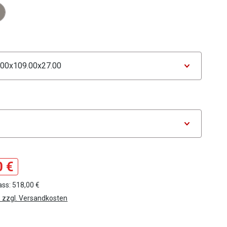
tor Farbe
ählen
tor Maße
auswählen
g
tor Absetzung
0 €
ass: 518,00 €
. zzgl. Versandkosten