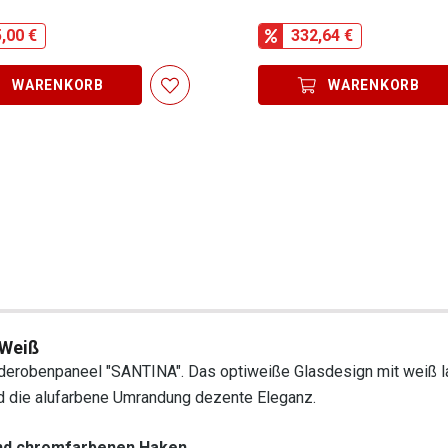
,00 €
332,64 €
WARENKORB
WARENKORB
 Weiß
arderobenpaneel "SANTINA". Das optiweiße Glasdesign mit weiß l
d die alufarbene Umrandung dezente Eleganz.
und chromfarbenen Haken