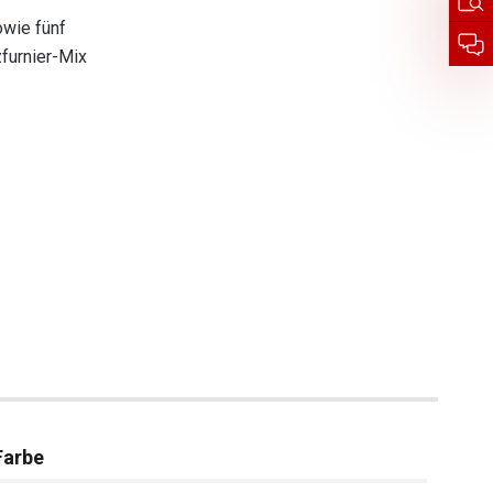
owie fünf
furnier-Mix
Farbe