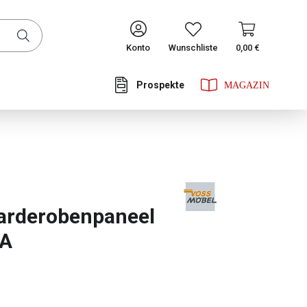
CONTINUE
Konto
Wunschliste
0,00 €
Prospekte
he Bewertung von 0 von 5 Sternen
arderobenpaneel
NA
ählen