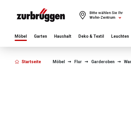
Choose a different country or region to see content for your 
Bitte wählen Sie Ihr
Wohn-Zentrum
Möbel
Garten
Haushalt
Deko & Textil
Leuchten
Startseite
Möbel
Flur
Garderoben
Wa