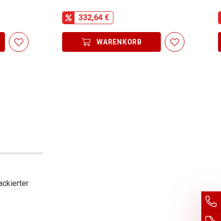
332,64 €
WARENKORB
ackierter