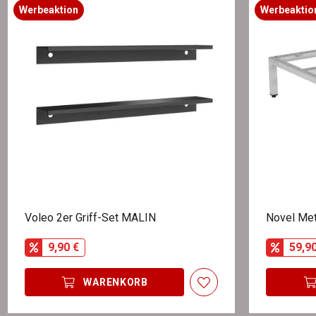
Werbeaktion
Werbeaktio
Voleo 2er Griff-Set MALIN
Novel Met
9,90 €
59,9
WARENKORB