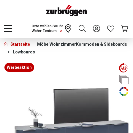
Choose a different country or region to see
content for your location and shop online
CONTINUE
Bitte wählen Sie Ihr
Wohn-Zentrum
Startseite
Möbel
Wohnzimmer
Kommoden & Sideboards
Lowboards
Bildergalerie überspringen
Werbeaktion