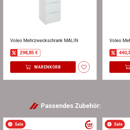
Voleo Mehrzweckschrank MALIN
298,85 €
440,
WARENKORB
Passendes Zubehör:
Sale
Sale