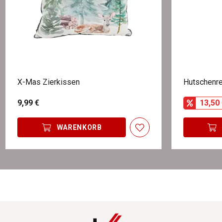
X-Mas Zierkissen
Hutschenre
9,99 €
13,50 
WARENKORB