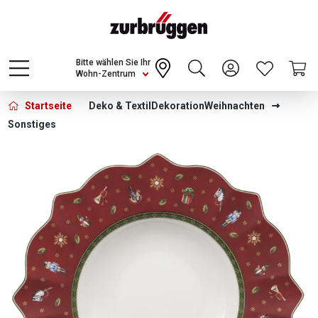
Choose a different country or region to see
content for your location and shop online
CONTINUE
Bitte wählen Sie Ihr
Wohn-Zentrum
Startseite
Deko & Textil
Dekoration
Weihnachten
Sonstiges
Bildergalerie überspringen