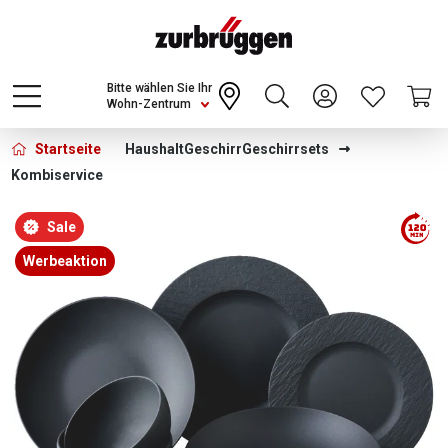
Choose a different country or region to see
content for your location and shop online
CONTINUE
Bitte wählen Sie Ihr
Wohn-Zentrum
Startseite
Haushalt
Geschirr
Geschirrsets
Kombiservice
Bildergalerie überspringen
Sale
Werbeaktion