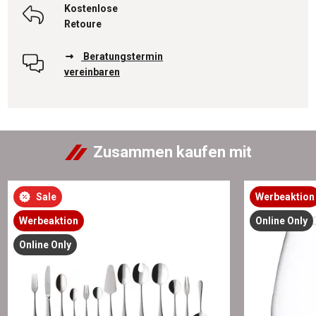
Kostenlose
Retoure
Beratungstermin
vereinbaren
Zusammen kaufen mit
Sale
Werbeaktion
Werbeaktion
Online Only
Online Only