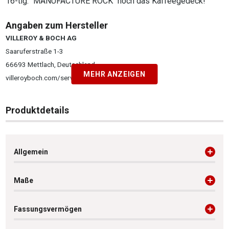
16-tlg. "MANUFACTURE ROCK" noch das Kaffeegedeck!
Angaben zum Hersteller
VILLEROY & BOCH AG
Saaruferstraße 1-3
66693 Mettlach, Deutschland
MEHR ANZEIGEN
villeroyboch.com/service
Produktdetails
Allgemein
Maße
Fassungsvermögen