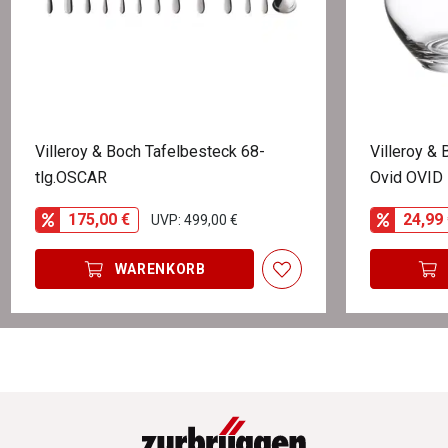
Villeroy & Boch Tafelbesteck 68-
Villeroy &
tlg.OSCAR
Ovid OVID
175,00 €
24,99 
UVP: 499,00 €
WARENKORB