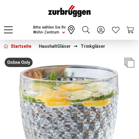
Choose a different country or region to see
content for your location and shop online
CONTINUE
Bitte wählen Sie Ihr
Wohn-Zentrum
Startseite
Haushalt
Gläser
Trinkgläser
Bildergalerie überspringen
Online Only