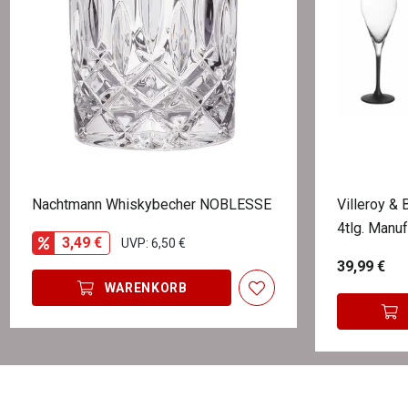
Nachtmann Whiskybecher NOBLESSE
Villeroy &
4tlg. Manu
3,49 €
UVP: 6,50 €
39,99 €
WARENKORB