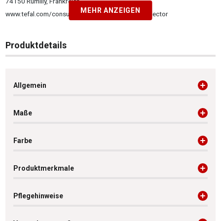
74150 Rumilly, Frankreich
MEHR ANZEIGEN
www.tefal.com/consumer-services/contact-us-selector
Produktdetails
Allgemein
Maße
Farbe
Produktmerkmale
Pflegehinweise