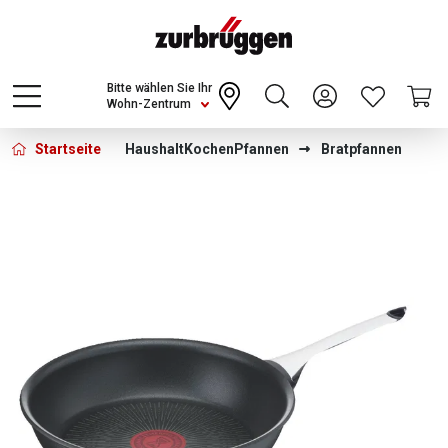
Choose a different country or region to see
content for your location and shop online
CONTINUE
Bitte wählen Sie Ihr
Wohn-Zentrum
Startseite
Haushalt
Kochen
Pfannen
Bratpfannen
Bildergalerie überspringen