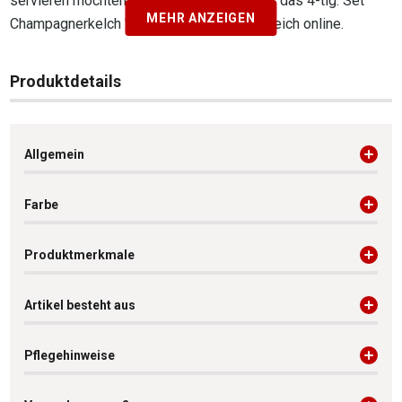
servieren möchten, dann bestellen Sie hier das 4-tlg. Set
MEHR ANZEIGEN
Champagnerkelch "Style" von Spiegelau gleich online.
Produktdetails
Allgemein
Farbe
Produktmerkmale
Artikel besteht aus
Pflegehinweise