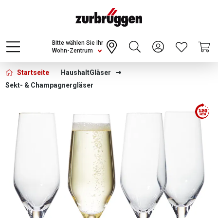
Choose a different country or region to see
content for your location and shop online
CONTINUE
Bitte wählen Sie Ihr
Wohn-Zentrum
Startseite
Haushalt
Gläser
Sekt- & Champagnergläser
Bildergalerie überspringen