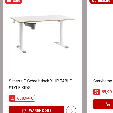
Sale
Werbeaktion
Sitness E-Schreibtisch X UP TABLE
Carryhome
STYLE KIDS
59,90 
658,94 €
WARENKORB