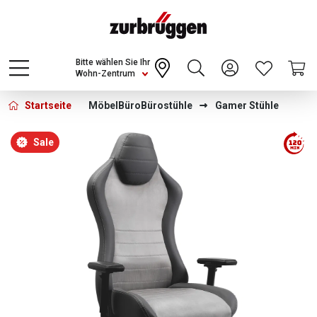
Choose a different country or region to see
content for your location and shop online
CONTINUE
Bitte wählen Sie Ihr
Wohn-Zentrum
Startseite
Möbel
Büro
Bürostühle
Gamer Stühle
Bildergalerie überspringen
Sale