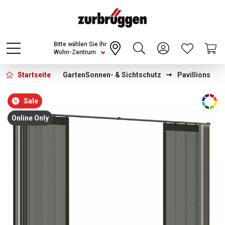
Choose a different country or region to see
content for your location and shop online
CONTINUE
Bitte wählen Sie Ihr
Wohn-Zentrum
Startseite
Garten
Sonnen- & Sichtschutz
Pavillions
Bildergalerie überspringen
Sale
Online Only