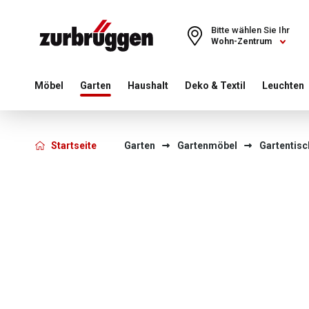
Choose a different country or region to see content for your 
Bitte wählen Sie Ihr
Wohn-Zentrum
Möbel
Garten
Haushalt
Deko & Textil
Leuchten
Startseite
Garten
Gartenmöbel
Gartentisc