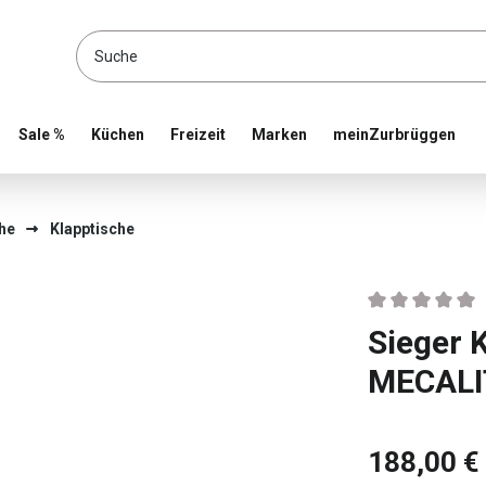
location and shop online
Sale %
Küchen
Freizeit
Marken
meinZurbrüggen
he
Klapptische
Durchschnittlic
Sieger 
MECALI
188,00 €