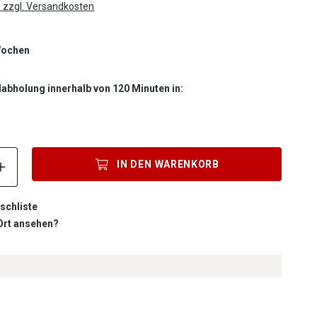
. zzgl. Versandkosten
 Wochen
labholung innerhalb von 120 Minuten in:
Produkt Anzahl: Gib den gewünschten Wert ein oder benutze die S
IN DEN
WARENKORB
schliste
 Ort ansehen?