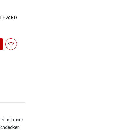
OULEVARD
ei mit einer
ischdecken