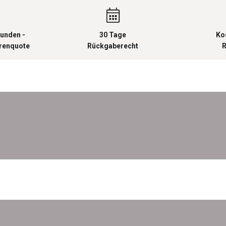
unden -
30 Tage
Ko
urenquote
Rückgaberecht
R