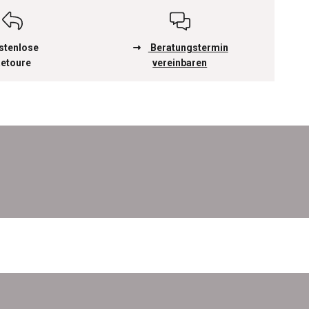
stenlose
Beratungstermin
etoure
vereinbaren