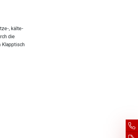
ze-, kälte-
rch die
n Klapptisch