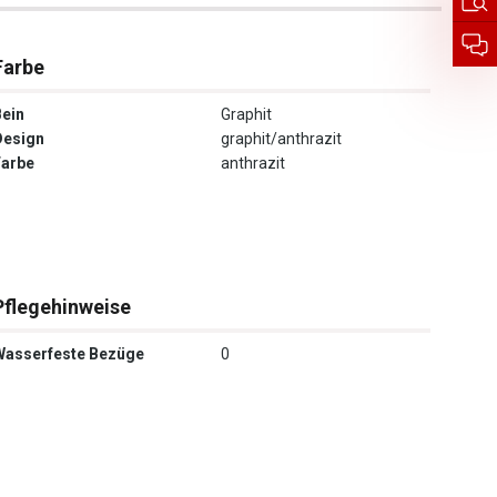
Farbe
Bein
Graphit
Design
graphit/anthrazit
Farbe
anthrazit
Pflegehinweise
Wasserfeste Bezüge
0