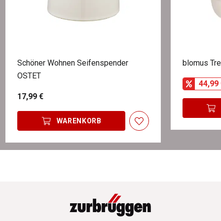
Schöner Wohnen Seifenspender
blomus Tr
OSTET
44,99 
17,99 €
WARENKORB