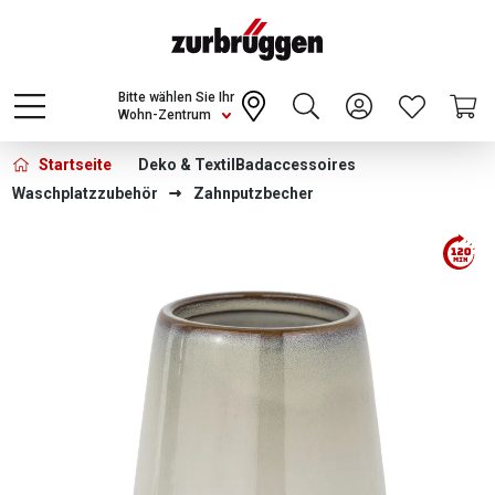
Choose a different country or region to see
content for your location and shop online
CONTINUE
Bitte wählen Sie Ihr
Wohn-Zentrum
Startseite
Deko & Textil
Badaccessoires
Waschplatzzubehör
Zahnputzbecher
Bildergalerie überspringen