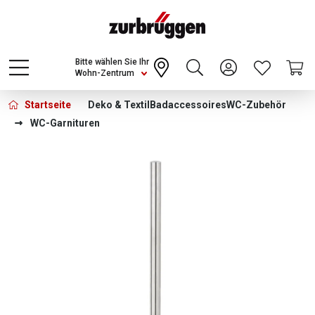
Choose a different country or region to see
content for your location and shop online
CONTINUE
Bitte wählen Sie Ihr
Wohn-Zentrum
Startseite
Deko & Textil
Badaccessoires
WC-Zubehör
WC-Garnituren
Bildergalerie überspringen