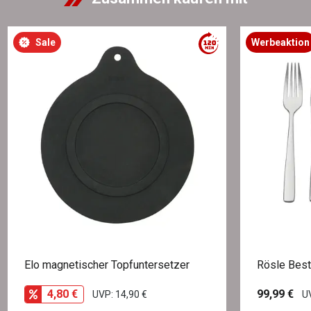
Sale
Werbeaktion
Elo magnetischer Topfuntersetzer
Rösle Best
4,80 €
99,99 €
UVP: 14,90 €
UV