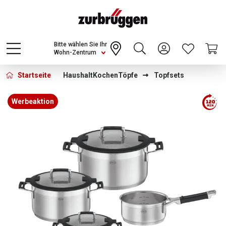
Choose a different country or region to see
content for your location and shop online
CONTINUE
Bitte wählen Sie Ihr
Wohn-Zentrum
Startseite
Haushalt
Kochen
Töpfe
Topfsets
Bildergalerie überspringen
Werbeaktion