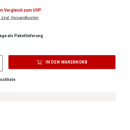
im Vergleich zum UVP.
. zzgl. Versandkosten
Tage als Paketlieferung
Produkt Anzahl: Gib den gewünschten Wert ein oder benutze die Scha
IN DEN
WARENKORB
schliste