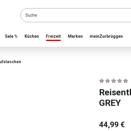
location and shop online
Sale %
Küchen
Freizeit
Marken
meinZurbrüggen
ufstaschen
Durchschnittlic
Reisen
GREY
44,99 €