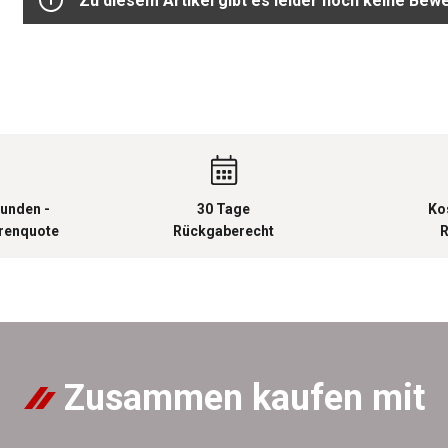
Zu diesem Artikel gibt es leider noch keine Bew
unden -
30 Tage
Ko
urenquote
Rückgaberecht
R
Zusammen kaufen mit