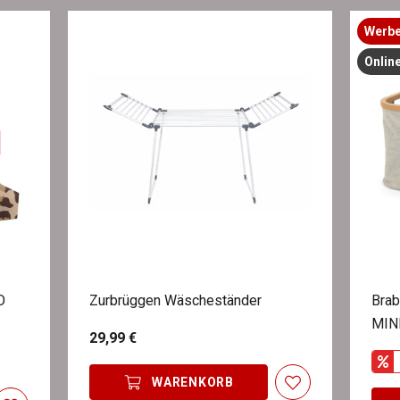
Werbe
Onlin
O
Zurbrüggen Wäscheständer
Brab
MIN
29,99 €
WARENKORB