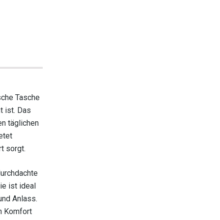
ische Tasche
t ist. Das
en täglichen
etet
t sorgt.
durchdachte
e ist ideal
und Anlass.
n Komfort