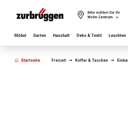
Choose a different country or region to see content for your 
Bitte wählen Sie Ihr
Wohn-Zentrum
Möbel
Garten
Haushalt
Deko & Textil
Leuchten
Startseite
Freizeit
Koffer & Taschen
Einka