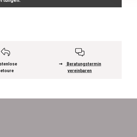
ertungen.
stenlose
Beratungstermin
etoure
vereinbaren