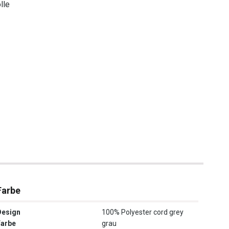
lle
Farbe
Design
100% Polyester cord grey
Farbe
grau