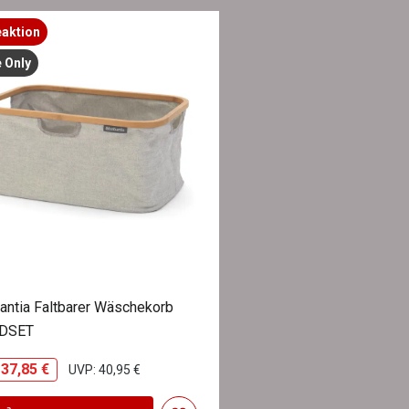
aktion
e Only
antia Faltbarer Wäschekorb
DSET
37,85 €
UVP: 40,95 €