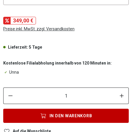
349,00 €
Preise inkl. MwSt. zzgl. Versandkosten
Lieferzeit: 5 Tage
Kostenlose Filialabholung innerhalb von 120 Minuten in:
Unna
P
IN DEN
WARENKORB
Auf die Wunschliste