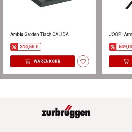
Ambia Garden Tisch CALIDA
JOOP! Arm
314,55 €
649,0
WARENKORB