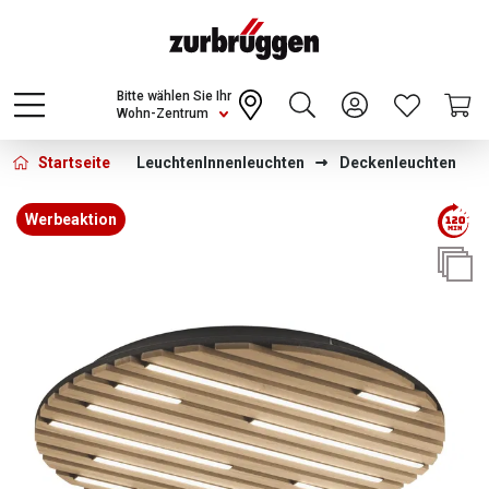
Choose a different country or region to see
content for your location and shop online
CONTINUE
Bitte wählen Sie Ihr
Wohn-Zentrum
Startseite
Leuchten
Innenleuchten
Deckenleuchten
Bildergalerie überspringen
Werbeaktion