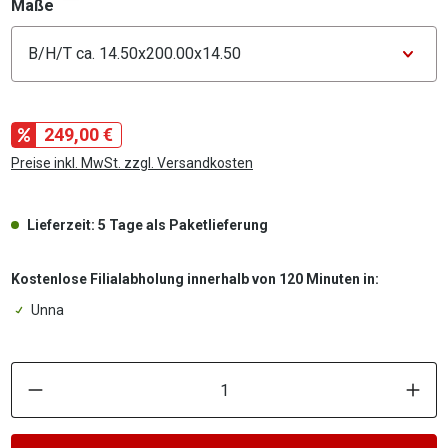
auswählen
Maße
Konfigurator Maße
249,00 €
Preise inkl. MwSt. zzgl. Versandkosten
Lieferzeit: 5 Tage als Paketlieferung
Kostenlose Filialabholung innerhalb von 120 Minuten in:
Unna
P