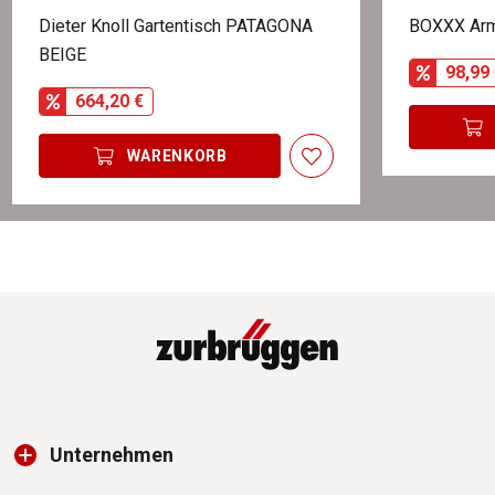
Dieter Knoll Gartentisch PATAGONA
BOXXX Arm
BEIGE
98,99 
664,20 €
WARENKORB
Unternehmen