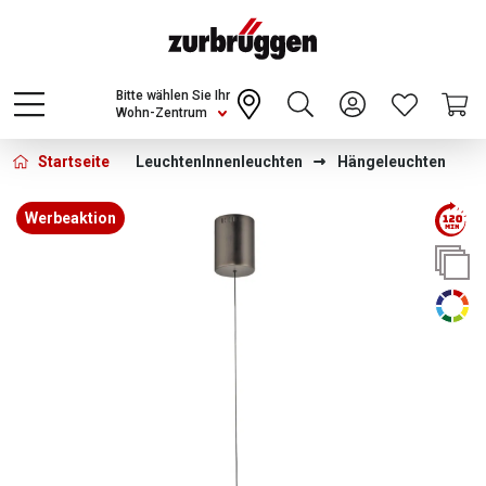
Choose a different country or region to see
content for your location and shop online
CONTINUE
Bitte wählen Sie Ihr
Wohn-Zentrum
Startseite
Leuchten
Innenleuchten
Hängeleuchten
Bildergalerie überspringen
Werbeaktion