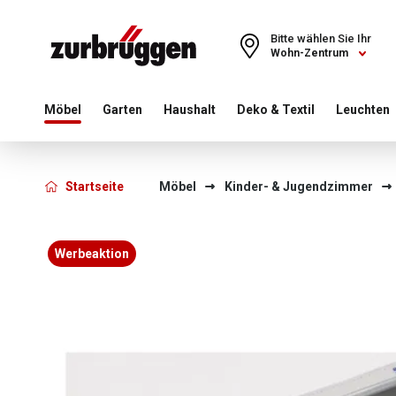
Choose a different country or region to see content for your 
Bitte wählen Sie Ihr
Wohn-Zentrum
Möbel
Garten
Haushalt
Deko & Textil
Leuchten
Startseite
Möbel
Kinder- & Jugendzimmer
Bildergalerie überspringen
Werbeaktion