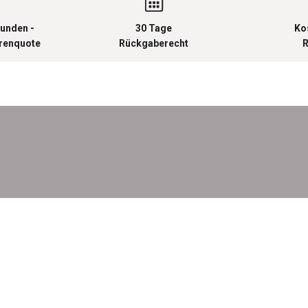
unden -
30 Tage
Ko
urenquote
Rückgaberecht
R