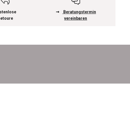
stenlose
Beratungstermin
etoure
vereinbaren