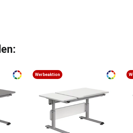
len:
Werbeaktion
W