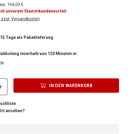
ass: 164,00 €
 mit unserem Stammkundenvorteil.
. zzgl. Versandkosten
-15 Tage als Paketlieferung
labholung innerhalb von 120 Minuten in:
de
Produkt Anzahl: Gib den gewünschten Wert ein oder benutze die S
IN DEN
WARENKORB
schliste
 Ort ansehen?