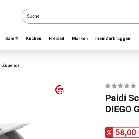
location and shop online
Sale %
Küchen
Freizeit
Marken
meinZurbrüggen
Zubehör
Durchschnittlic
Paidi S
DIEGO 
58,00 