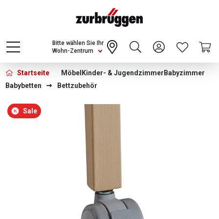
Choose a different country or region to see
content for your location and shop online
CONTINUE
Bitte wählen Sie Ihr
Wohn-Zentrum
Startseite
Möbel
Kinder- & Jugendzimmer
Babyzimmer
Babybetten
Bettzubehör
Bildergalerie überspringen
Sale