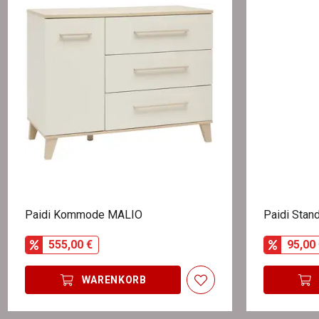
Paidi Kommode MALIO
Paidi Stan
555,00 €
95,00 
WARENKORB