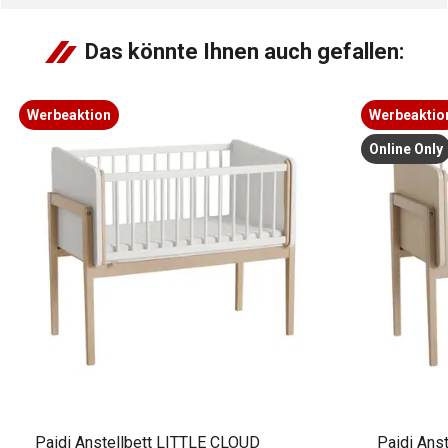
Das könnte Ihnen auch gefallen:
Werbeaktion
Werbeaktio
Online Only
Paidi Anstellbett LITTLE CLOUD
Paidi Ans