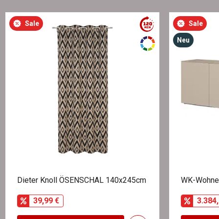
Sale
Sale
Neu
Dieter Knoll ÖSENSCHAL 140x245cm
WK-Wohnen
39,99 €
3.384,