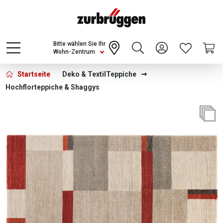
Choose a different country or region to see
content for your location and shop online
CONTINUE
Bitte wählen Sie Ihr
Wohn-Zentrum
Startseite
Deko & Textil
Teppiche
Hochflorteppiche & Shaggys
Bildergalerie überspringen