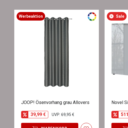
Werbeaktion
Sale
JOOP! Ösenvorhang grau Allovers
Novel 
39,99 €
511
UVP: 69,95 €