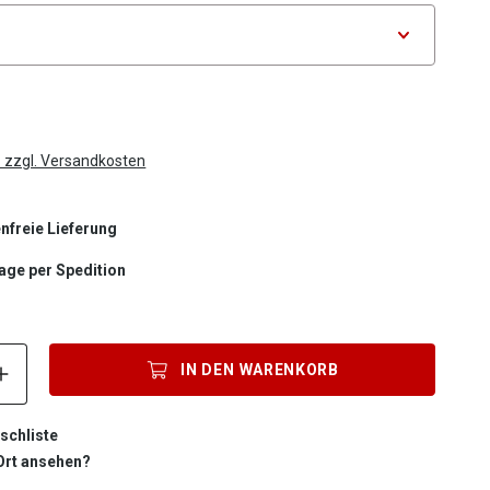
tor Maße
. zzgl. Versandkosten
nfreie Lieferung
Tage per Spedition
Produkt Anzahl: Gib den gewünschten Wert ein oder benutze die S
IN DEN
WARENKORB
schliste
 Ort ansehen?