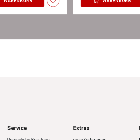
WARENKORB
WARENKORB
Service
Extras
Persönliche Beratung
meinZurbrüggen