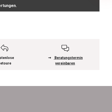
ertungen.
stenlose
Beratungstermin
etoure
vereinbaren