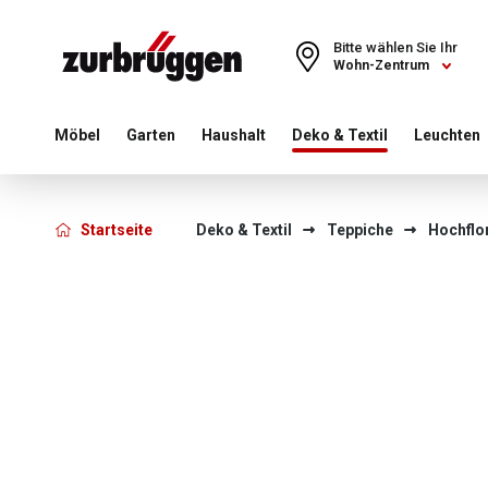
Choose a different country or region to see content for your 
Bitte wählen Sie Ihr
Wohn-Zentrum
Möbel
Garten
Haushalt
Deko & Textil
Leuchten
Startseite
Deko & Textil
Teppiche
Hochflo