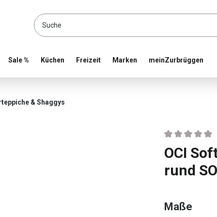
location and shop online
Sale %
Küchen
Freizeit
Marken
meinZurbrüggen
rteppiche & Shaggys
Durchschnittlic
OCI Sof
rund S
ausw
Maße