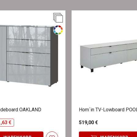
Sideboard OAKLAND
Hom´in TV-Lowboard POO
,63 €
519,00 €