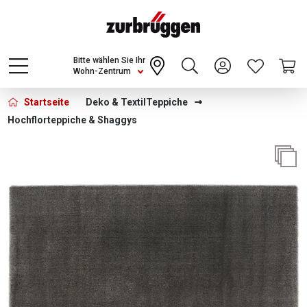
Choose a different country or region to see
content for your location and shop online
CONTINUE
Bitte wählen Sie Ihr
Wohn-Zentrum
Startseite
Deko & Textil
Teppiche
Hochflorteppiche & Shaggys
Bildergalerie überspringen