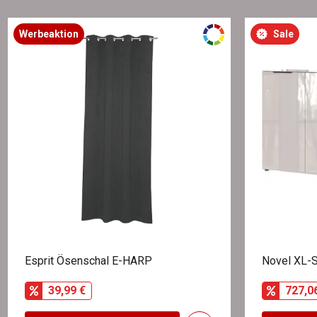
Werbeaktion
Sale
Esprit Ösenschal E-HARP
Novel XL-
39,99 €
727,0