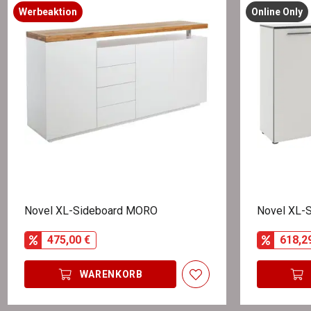
Werbeaktion
Online Only
Novel XL-Sideboard MORO
Novel XL-
475,00 €
618,2
WARENKORB