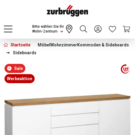
Choose a different country or region to see
content for your location and shop online
CONTINUE
Bitte wählen Sie Ihr
Wohn-Zentrum
Startseite
Möbel
Wohnzimmer
Kommoden & Sideboards
Sideboards
Bildergalerie überspringen
Sale
Werbeaktion