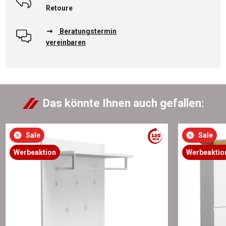
Retoure
Beratungstermin
vereinbaren
Das könnte Ihnen auch gefallen:
Sale
Sale
Werbeaktion
Werbeaktio