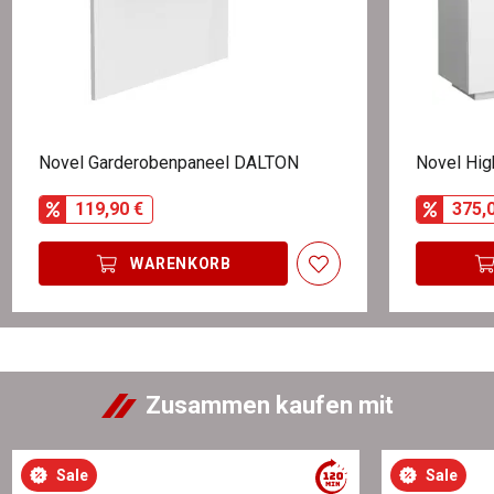
Novel Garderobenpaneel DALTON
Novel Hi
119,90 €
375,
WARENKORB
Zusammen kaufen mit
Sale
Sale