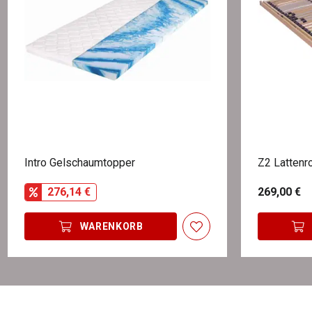
Intro Gelschaumtopper
Z2 Latten
276,14 €
269,00 €
WARENKORB