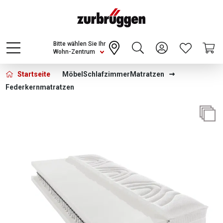
Choose a different country or region to see
content for your location and shop online
CONTINUE
Bitte wählen Sie Ihr
Wohn-Zentrum
Startseite
Möbel
Schlafzimmer
Matratzen
Federkernmatratzen
Bildergalerie überspringen