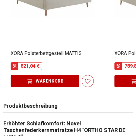
XORA Polsterbettgestell MATTIS
XORA Pols
821,04 €
789,
WARENKORB
Produktbeschreibung
Erhöhter Schlafkomfort: Novel
Taschenfederkernmatratze H4 "ORTHO STAR DE