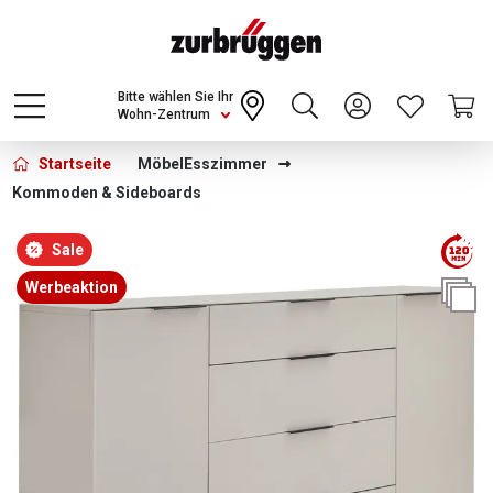
Choose a different country or region to see
content for your location and shop online
CONTINUE
Bitte wählen Sie Ihr
Wohn-Zentrum
Startseite
Möbel
Esszimmer
Kommoden & Sideboards
Bildergalerie überspringen
Sale
Werbeaktion