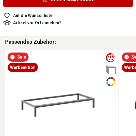
Auf die Wunschliste
Artikel vor Ort ansehen?
Passendes Zubehör:
Sale
Sa
Werbeaktion
Werbe