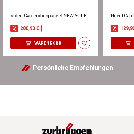
Voleo Garderobenpaneel NEW YORK
Novel Gar
280,90 €
129,9
WARENKORB
Persönliche Empfehlungen