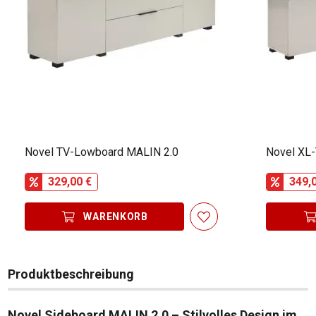
Novel TV-Lowboard MALIN 2.0
Novel XL
329,00 €
349,
WARENKORB
Produktbeschreibung
Novel Sideboard MALIN 2.0 – Stilvolles Design im