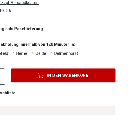
. zzgl. Versandkosten
heit:
6
Tage als Paketlieferung
labholung innerhalb von 120 Minuten in:
efeld
Herne
Oelde
Delmenhorst
Produkt Anzahl: Gib den gewünschten Wert ein oder benutze die Sc
IN DEN
WARENKORB
schliste