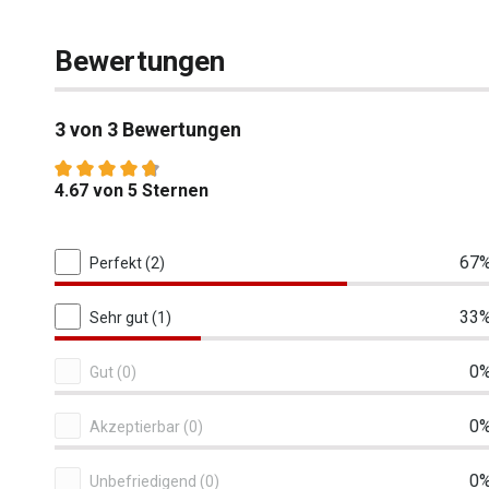
Bewertungen
3 von 3 Bewertungen
Durchschnittliche Bewertung von 4.67 von 5 Sternen
4.67 von 5 Sternen
3 von 3 Bewertungen
67
Perfekt (2)
33
Sehr gut (1)
0
Gut (0)
0
Akzeptierbar (0)
0
Unbefriedigend (0)