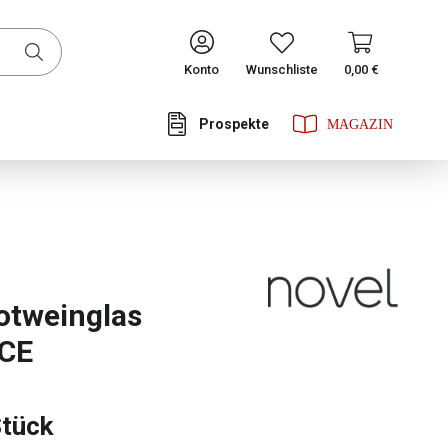
CONTINUE
Konto
Wunschliste
0,00 €
Prospekte
he Bewertung von 4.67 von 5 Sternen
otweinglas
CE
Stück