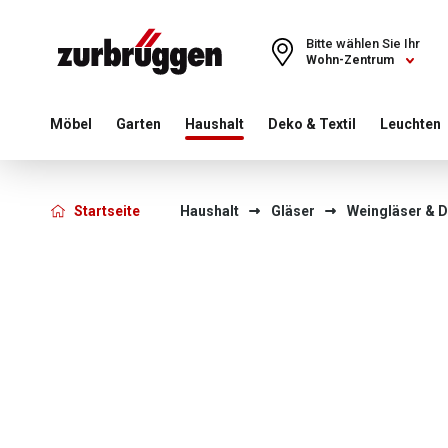
Choose a different country or region to see content for your 
Bitte wählen Sie Ihr
Wohn-Zentrum
Möbel
Garten
Haushalt
Deko & Textil
Leuchten
Startseite
Haushalt
Gläser
Weingläser & 