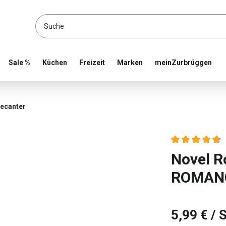
location and shop online
Sale %
Küchen
Freizeit
Marken
meinZurbrüggen
Decanter
Durchschnittlic
Novel R
ROMAN
5,99 €
/ 