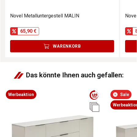
Novel Metalluntergestell MALIN
Novel
65,90 €
WARENKORB
Das könnte Ihnen auch gefallen:
Werbeaktion
Sale
Werbeaktio