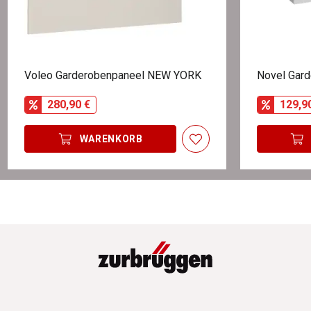
Voleo Garderobenpaneel NEW YORK
Novel Gar
280,90 €
129,9
WARENKORB