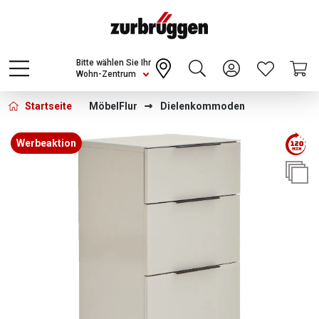
Choose a different country or region to see
content for your location and shop online
CONTINUE
Bitte wählen Sie Ihr
Wohn-Zentrum
Startseite
Möbel
Flur
Dielenkommoden
Bildergalerie überspringen
Werbeaktion