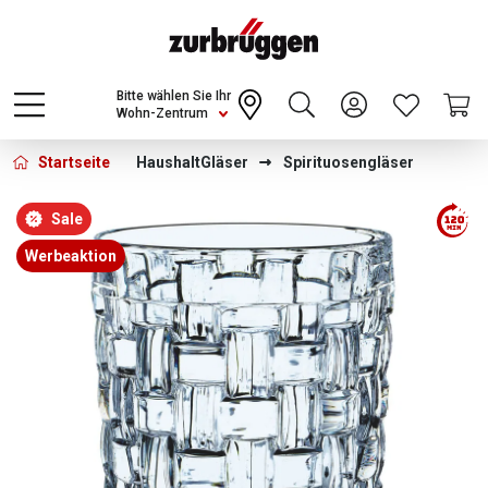
Choose a different country or region to see
content for your location and shop online
CONTINUE
Bitte wählen Sie Ihr
Wohn-Zentrum
Startseite
Haushalt
Gläser
Spirituosengläser
Bildergalerie überspringen
Sale
Werbeaktion