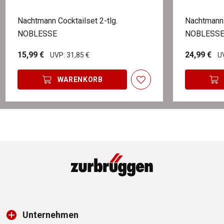
Nachtmann Cocktailset 2-tlg.
Nachtmann
NOBLESSE
NOBLESS
15,99 €
24,99 €
UVP: 31,85 €
UV
WARENKORB
Unternehmen