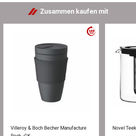
Zusammen kaufen mit
Villeroy & Boch Becher Manufacture
Novel Tee
Rock -GK