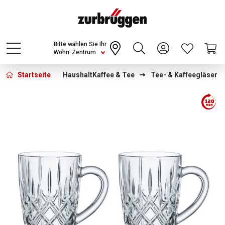
Choose a different country or region to see
content for your location and shop online
CONTINUE
Bitte wählen Sie Ihr
Wohn-Zentrum
Startseite
Haushalt
Kaffee & Tee
Tee- & Kaffeegläser
Bildergalerie überspringen