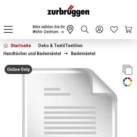
Choose a different country or region to see
content for your location and shop online
CONTINUE
Bitte wählen Sie Ihr
Wohn-Zentrum
Startseite
Deko & Textil
Textilien
Handtücher und Bademäntel
Bademäntel
Bildergalerie überspringen
Online Only