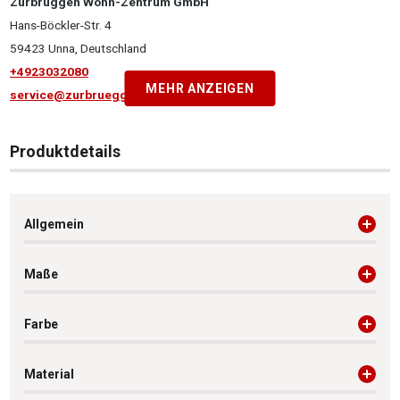
Zurbrüggen Wohn-Zentrum GmbH
Hans-Böckler-Str. 4
59423 Unna, Deutschland
+4923032080
MEHR ANZEIGEN
service@zurbrueggen.de
Produktdetails
Allgemein
Maße
Farbe
Material