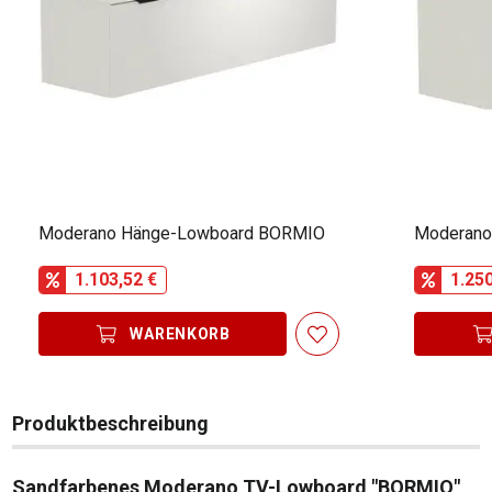
Moderano Hänge-Lowboard BORMIO
Moderano
1.103,52 €
1.250
WARENKORB
Produktbeschreibung
Sandfarbenes Moderano TV-Lowboard "BORMIO"