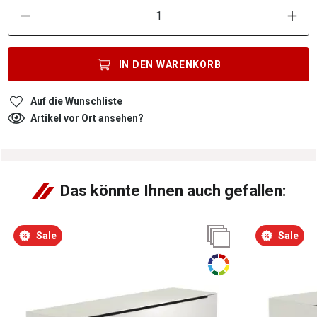
P
IN DEN
WARENKORB
Auf die Wunschliste
Artikel vor Ort ansehen?
Das könnte Ihnen auch gefallen:
Sale
Sale