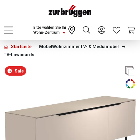
Choose a different country or region to see
content for your location and shop online
CONTINUE
Bitte wählen Sie Ihr
Wohn-Zentrum
Startseite
Möbel
Wohnzimmer
TV- & Mediamöbel
TV-Lowboards
Bildergalerie überspringen
Sale