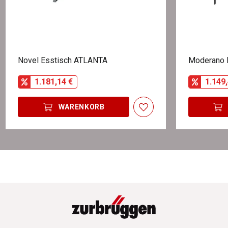
Novel Esstisch ATLANTA
Moderano 
1.181,14 €
1.149,
WARENKORB