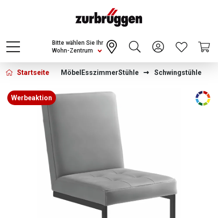
Choose a different country or region to see
content for your location and shop online
CONTINUE
Bitte wählen Sie Ihr
Wohn-Zentrum
Startseite
Möbel
Esszimmer
Stühle
Schwingstühle
Bildergalerie überspringen
Werbeaktion