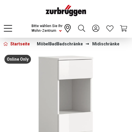
Choose a different country or region to see
content for your location and shop online
CONTINUE
Bitte wählen Sie Ihr
Wohn-Zentrum
Startseite
Möbel
Bad
Badschränke
Midischränke
Bildergalerie überspringen
Online Only