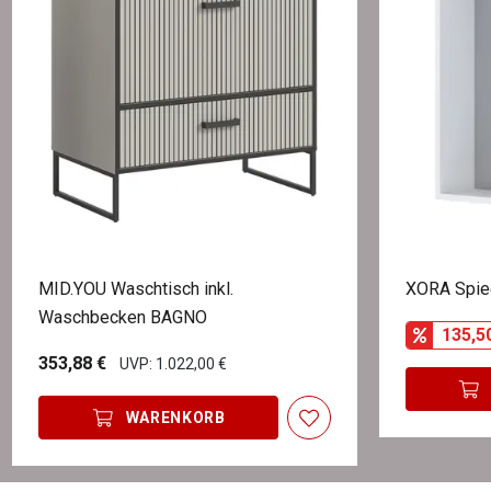
MID.YOU Waschtisch inkl.
XORA Spie
Waschbecken BAGNO
135,5
353,88 €
UVP: 1.022,00 €
WARENKORB