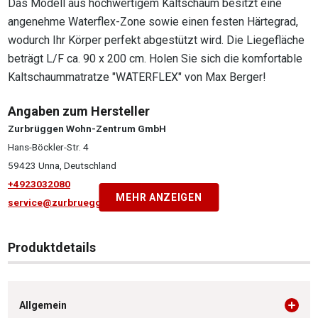
Das Modell aus hochwertigem Kaltschaum besitzt eine
angenehme Waterflex-Zone sowie einen festen Härtegrad,
wodurch Ihr Körper perfekt abgestützt wird. Die Liegefläche
beträgt L/F ca. 90 x 200 cm. Holen Sie sich die komfortable
Kaltschaummatratze "WATERFLEX" von Max Berger!
Angaben zum Hersteller
Zurbrüggen Wohn-Zentrum GmbH
Hans-Böckler-Str. 4
59423 Unna, Deutschland
+4923032080
MEHR ANZEIGEN
service@zurbrueggen.de
Produktdetails
Allgemein