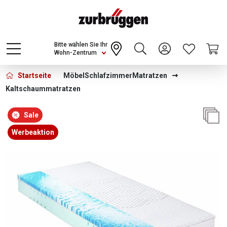
Choose a different country or region to see
content for your location and shop online
CONTINUE
Bitte wählen Sie Ihr
Wohn-Zentrum
Startseite
Möbel
Schlafzimmer
Matratzen
Kaltschaummatratzen
Bildergalerie überspringen
Sale
Werbeaktion