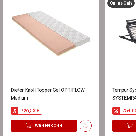
Online Only
Dieter Knoll Topper Gel OPTIFLOW
Tempur Sy
Medium
SYSTEMRA
726,53 €
754,6
WARENKORB