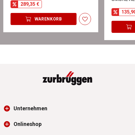
289,35 €
135,9
WARENKORB
Unternehmen
Onlineshop