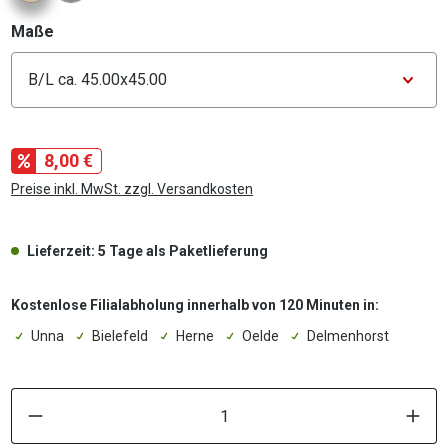
auswählen
Maße
Konfigurator Maße
8,00 €
Preise inkl. MwSt. zzgl. Versandkosten
Lieferzeit: 5 Tage als Paketlieferung
Kostenlose Filialabholung innerhalb von 120 Minuten in:
Unna
Bielefeld
Herne
Oelde
Delmenhorst
P