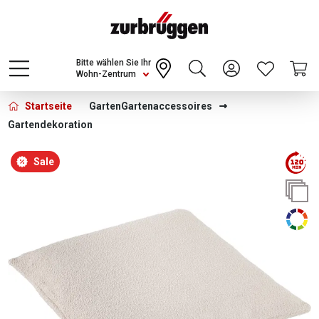
Choose a different country or region to see
content for your location and shop online
CONTINUE
Bitte wählen Sie Ihr
Wohn-Zentrum
Startseite
Garten
Gartenaccessoires
Gartendekoration
Bildergalerie überspringen
Sale