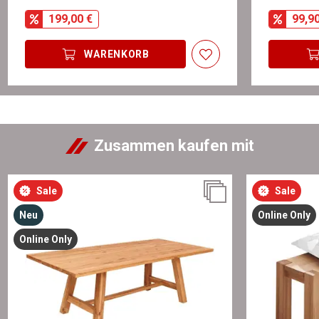
199,00 €
99,9
WARENKORB
Zusammen kaufen mit
Sale
Sale
Neu
Online Only
Online Only