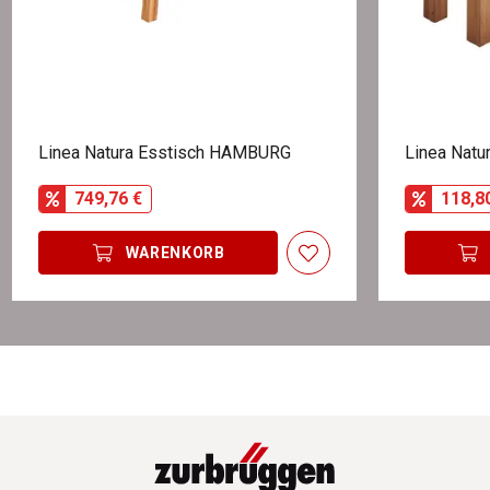
Linea Natura Esstisch HAMBURG
Linea Natu
749,76 €
118,8
WARENKORB