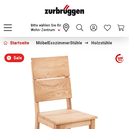
Choose a different country or region to see
content for your location and shop online
CONTINUE
Bitte wählen Sie Ihr
Wohn-Zentrum
Startseite
Möbel
Esszimmer
Stühle
Holzstühle
Bildergalerie überspringen
Sale