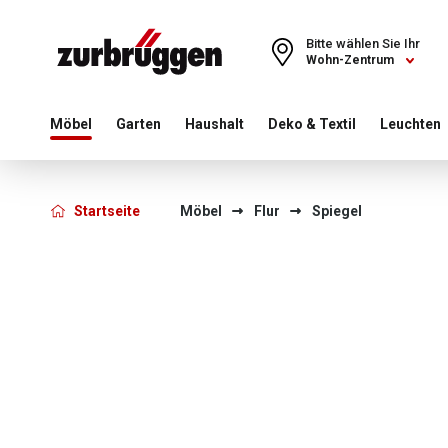
Choose a different country or region to see content for your 
Bitte wählen Sie Ihr
Wohn-Zentrum
Möbel
Garten
Haushalt
Deko & Textil
Leuchten
Startseite
Möbel
Flur
Spiegel