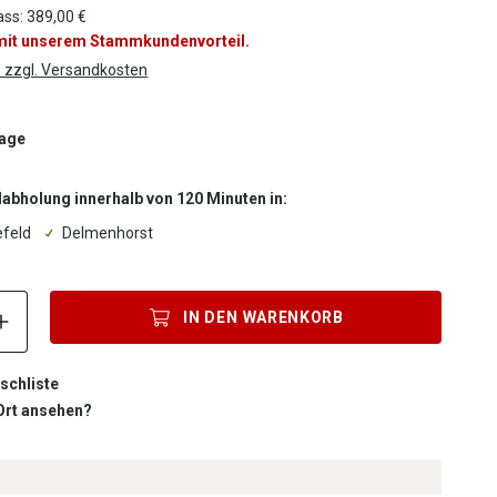
ass: 389,00 €
 mit unserem Stammkundenvorteil.
. zzgl. Versandkosten
Tage
labholung innerhalb von 120 Minuten in:
efeld
Delmenhorst
Produkt Anzahl: Gib den gewünschten Wert ein oder benutze die S
IN DEN
WARENKORB
schliste
 Ort ansehen?