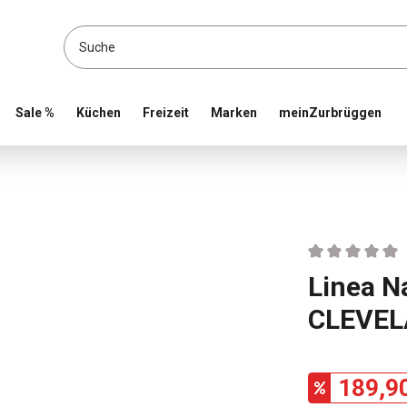
location and shop online
Sale %
Küchen
Freizeit
Marken
meinZurbrüggen
Durchschnittlic
Linea N
CLEVE
189,9