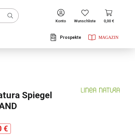
CONTINUE
Konto
Wunschliste
0,00 €
Prospekte
he Bewertung von 0 von 5 Sternen
atura Spiegel
LAND
0 €