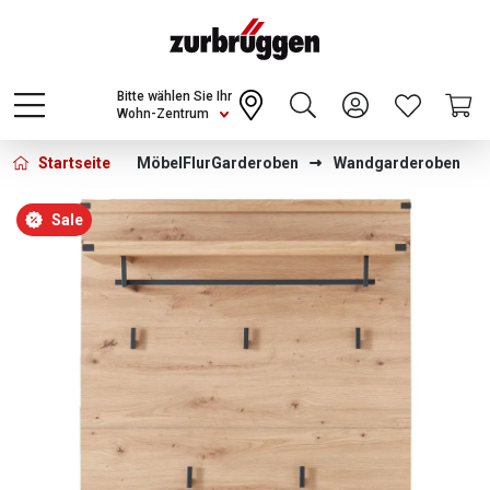
Choose a different country or region to see
content for your location and shop online
CONTINUE
Bitte wählen Sie Ihr
Wohn-Zentrum
Startseite
Möbel
Flur
Garderoben
Wandgarderoben
Bildergalerie überspringen
Sale