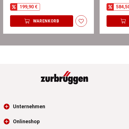
199,90 €
584,5
WARENKORB
Unternehmen
Onlineshop