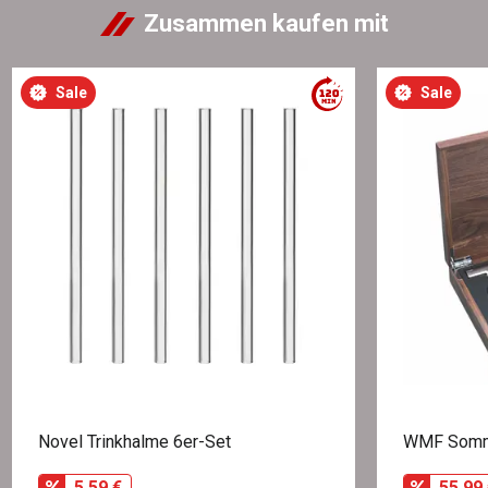
Zusammen kaufen mit
Sale
Sale
Novel Trinkhalme 6er-Set
WMF Sommel
5,59 €
55,99 