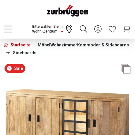
Choose a different country or region to see
content for your location and shop online
CONTINUE
Bitte wählen Sie Ihr
Wohn-Zentrum
Startseite
Möbel
Wohnzimmer
Kommoden & Sideboards
Sideboards
Bildergalerie überspringen
Sale